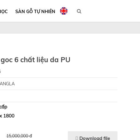
BỌC
SÀN GỖ TỰ NHIÊN
goc 6 chất liệu da PU
6
SANGLA
 cấp
x 1800
15,000,000 đ
Download file