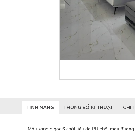
TÍNH NĂNG
THÔNG SỐ KĨ THUẬT
CHI 
Mẫu sangla goc 6 chất liệu da PU phối màu đường 