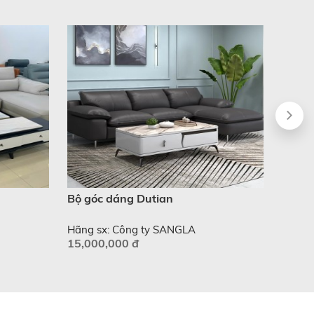
Bộ góc dáng Dutian
Ghế b
Hãng sx: Công ty SANGLA
Hãng 
15,000,000 đ