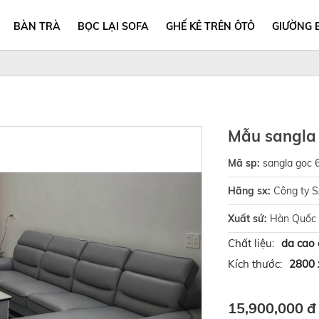
BÀN TRÀ
BỌC LẠI SOFA
GHẾ KÊ TRÊN ÔTÔ
GIƯỜNG 
Mẫu sangla 
Mã sp:
sangla goc 
Hãng sx:
Công ty 
Xuất sứ:
Hàn Quốc
Chất liệu:
da cao
Kích thước:
2800 
15,900,000 đ